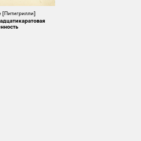
е [Питигрилли]
адцатикаратовая
енность
1