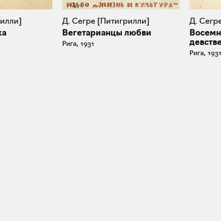
Д. Сегре [Питигрилли]
Д. Сегр
рилли]
Вегетарианцы любви
Восемн
ка
девств
Рига, 1931
Рига, 193