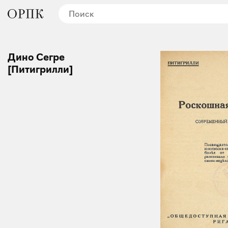
Дино Сегре
[Питигрилли]