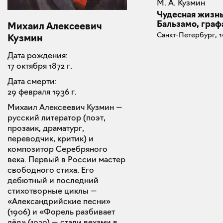
М. А. Кузмин
Чудесная жизн
Бальзамо, граф
Михаил Алексеевич
Санкт-Петербург, 1
Кузмин
Дата рождения:
17 октября 1872 г.
Дата смерти:
29 февраля 1936 г.
Михаил Алексеевич Кузмин —
русский литератор (поэт,
прозаик, драматург,
переводчик, критик) и
композитор Серебряного
века. Первый в России мастер
свободного стиха. Его
дебютный и последний
стихотворные циклы —
«Александрийские песни»
(1906) и «Форель разбивает
лёд» (1929) — стали вехами в