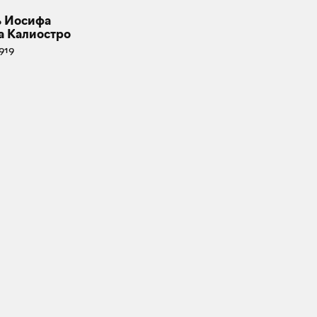
ь Иосифа
а Калиостро
919