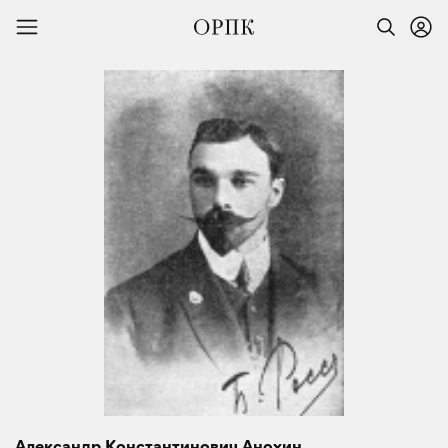
Александр Константинович Анохин