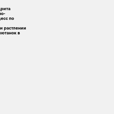
дрита
но-
есс по
и растлении
иютанок в