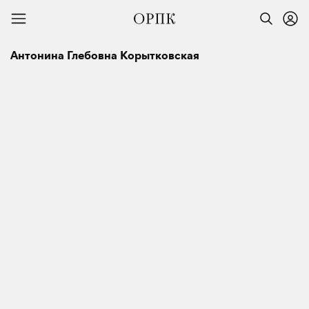
Антонина Глебовна Корытковская