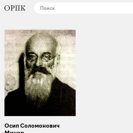
Осип Соломонович
Минор