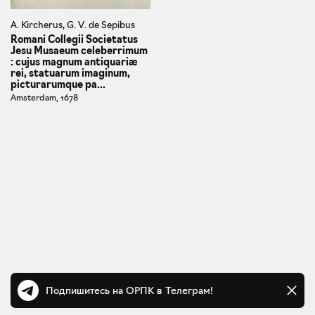
A. Kircherus, G. V. de Sepibus
Romani Collegii Societatus
Jesu Musaeum celeberrimum
: cujus magnum antiquariæ
rei, statuarum imaginum,
picturarumque pa...
Amsterdam, 1678
Подпишитесь на ОРПК в Телеграм!