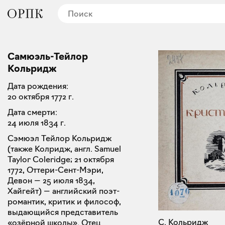
Самюэль-Тейлор
Кольридж
Дата рождения:
20 октября 1772 г.
Дата смерти:
24 июля 1834 г.
Сэмюэл Тейлор Кольридж
(также Колридж, англ. Samuel
Taylor Coleridge; 21 октября
1772, Оттери-Сент-Мэри,
Девон — 25 июля 1834,
Хайгейт) — английский поэт-
романтик, критик и философ,
выдающийся представитель
С. Кольридж
«озёрной школы». Отец