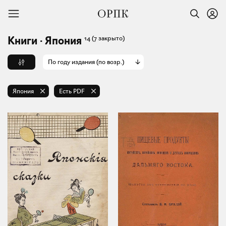
14
(7 закрыто)
Книги · Япония
По году издания (по возр.)
Япония
Есть PDF