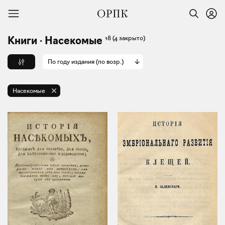
18
(4 закрыто)
Книги · Насекомые
По году издания (по возр.)
Насекомые