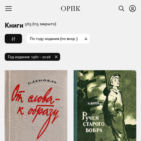
563
(115 закрыто)
Книги
По году издания (по возр.)
Год издания:
1961
-
2026