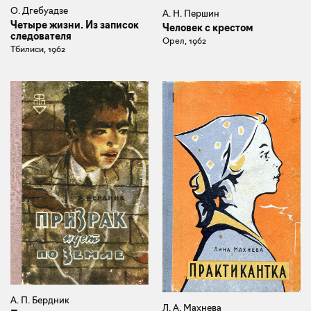
О. Дгебуадзе
А. Н. Першин
Четыре жизни. Из записок
Человек с крестом
следователя
Орел, 1962
Тбилиси, 1962
А. П. Бердник
Л. А. Махнева