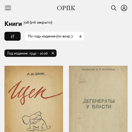
728
(216 закрыто)
Книги
По году издания (по возр.)
Год издания:
1942
-
2026