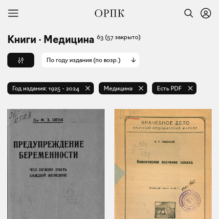
63
(57 закрыто)
Книги · Медицина
По году издания (по возр.)
Год издания:
1925
-
2024
Медицина
Есть PDF