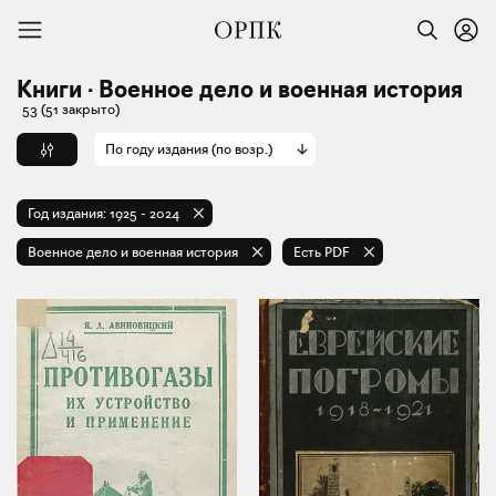
Книги · Военное дело и военная история
53
(51 закрыто)
По году издания (по возр.)
Год издания:
1925
-
2024
Военное дело и военная история
Есть PDF