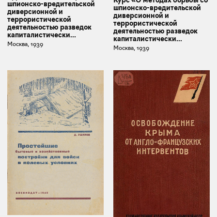
Курс «О методах борьбы со
шпионско-вредительской
шпионско-вредительской
диверсионной и
диверсионной и
террористической
террористической
деятельностью разведок
деятельностью разведок
капиталистически...
капиталистически...
Москва, 1939
Москва, 1939