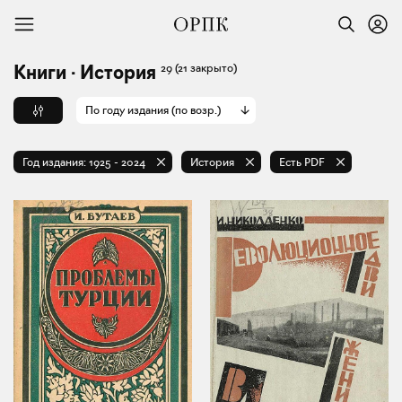
29
(21 закрыто)
Книги · История
По году издания (по возр.)
Год издания:
1925
-
2024
История
Есть PDF