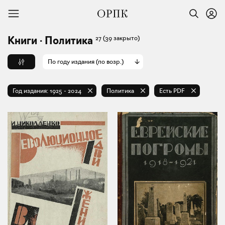
27
(39 закрыто)
Книги · Политика
По году издания (по возр.)
Год издания:
1925
-
2024
Политика
Есть PDF