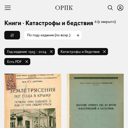
6
(2 закрыто)
Книги · Катастрофы и бедствия
По году издания (по возр.)
Год издания:
1925
-
2024
Катастрофы и бедствия
Есть PDF