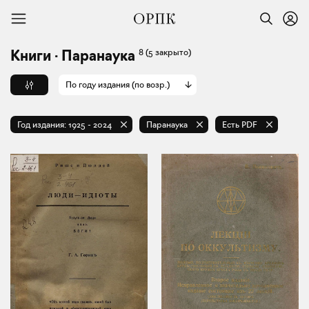
8
(5 закрыто)
Книги · Паранаука
По году издания (по возр.)
Год издания:
1925
-
2024
Паранаука
Есть PDF