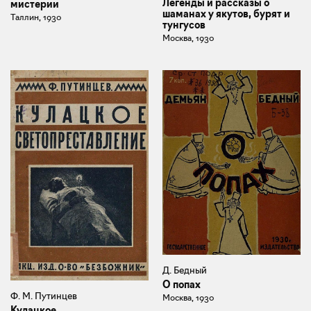
Легенды и рассказы о
мистерии
шаманах у якутов, бурят и
Таллин, 1930
тунгусов
Москва, 1930
Д. Бедный
О попах
Ф. М. Путинцев
Москва, 1930
Кулацкое