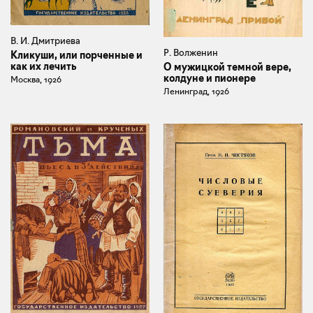
В. И. Дмитриева
Р. Волженин
Кликуши, или порченные и
как их лечить
О мужицкой темной вере,
колдуне и пионере
Москва, 1926
Ленинград, 1926