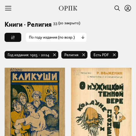
33
(20 закрыто)
Книги · Религия
По году издания (по возр.)
Год издания:
1925
-
2024
Религия
Есть PDF