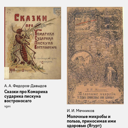
А. А. Федоров-Давыдов
Сказки про Комарика
сударика пискуна
востроносаго
1911
И. И. Мечников
Молочные микробы и
польза, приносимая ими
здоровью (Ягурт)