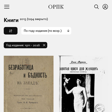
2015
(1294 закрыто)
Книги
По году издания (по возр.)
Год издания:
1911
-
2026