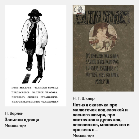
Н. Г. Шкляр
Летняя сказочка про
малюточек под елочкой и
П. Верлен
лесного шпыря, про
листвянок и дуплянок,
Записки вдовца
лесовичков, моховичков и
Москва, 1911
про весь н...
Москва, 1911