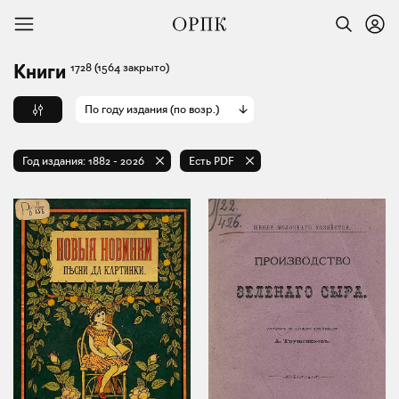
1728
(1564 закрыто)
Книги
По году издания (по возр.)
Год издания:
1882
-
2026
Есть PDF