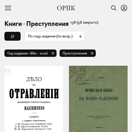
138
(58 закрыто)
Книги · Преступления
По году издания (по возр.)
Год издания:
1882
-
2026
Преступления