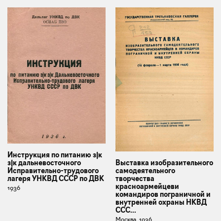
Инструкция по питанию з|к
Выставка изобразительного
з|к дальневосточного
самодеятельного
Исправительно-трудового
творчества
лагеря УНКВД СССР по ДВК
красноармейцеви
1936
командиров пограничной и
внутренней охраны НКВД
ССС...
Москва, 1936