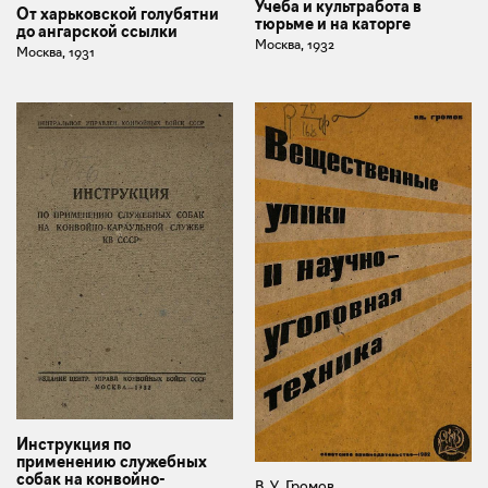
Учеба и культработа в
От харьковской голубятни
тюрьме и на каторге
до ангарской ссылки
Москва, 1932
Москва, 1931
Инструкция по
применению служебных
собак на конвойно-
В. У. Громов