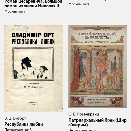
Роман цесаревича. Большой
Москва, 1917
роман из жизни Николая II
Москва, 1917
С. Б. Розенкранц
В. Ц. Виторт
Патриархальный брак (Шир
Республика любви
а’ширим)
Петроград, 1918
Петроград, 1918