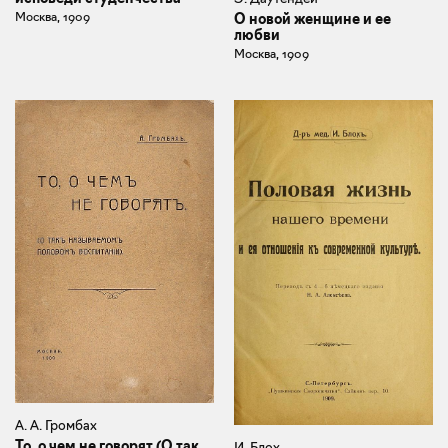
Москва, 1909
О новой женщине и ее
любви
Москва, 1909
А. А. Громбах
То, о чем не говорят (О так
И. Блох