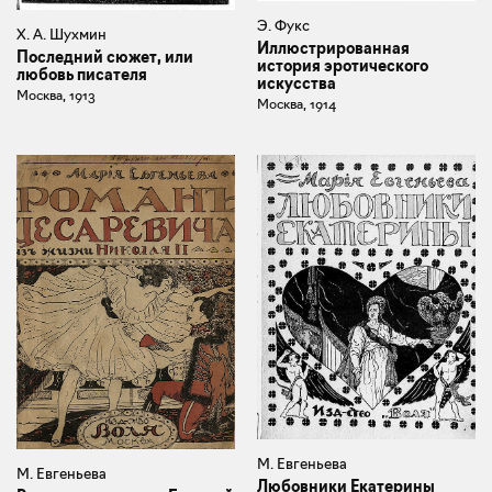
Э. Фукс
Х. А. Шухмин
Иллюстрированная
Последний сюжет, или
история эротического
любовь писателя
искусства
Москва, 1913
Москва, 1914
М. Евгеньева
М. Евгеньева
Любовники Екатерины