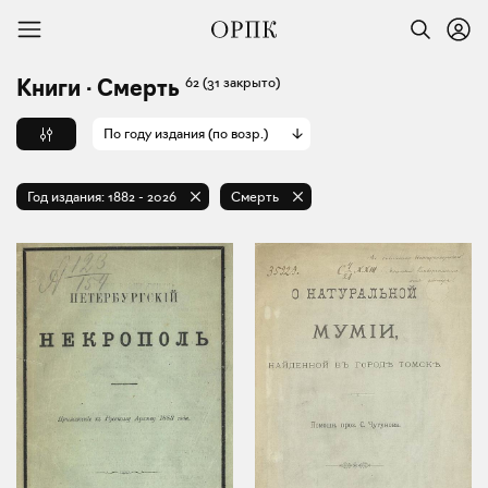
62
(31 закрыто)
Книги · Смерть
По году издания (по возр.)
Год издания:
1882
-
2026
Смерть