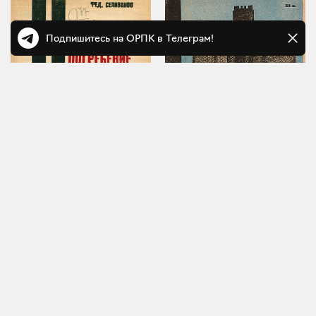
Подпишитесь на ОРПК в Телеграм!
Ф. Селиванов
А. Ростовцев
Огненное погребение
За идею кремации
Саратов, 1930
Москва, 1931