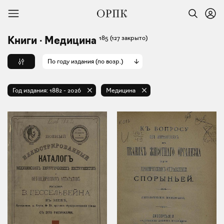
185
(127 закрыто)
Книги · Медицина
По году издания (по возр.)
Год издания:
1882
-
2026
Медицина