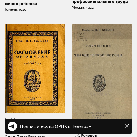
профессионального труда
жизни ребенка
Москва, 1922
Гомель, 1920
Н. К. Кольцов
Подпишитесь на ОРПК в Телеграм!
Омоложение организма по
методу Штейнаха
Н. К. Кольцов
Санкт-Петербург, 1922