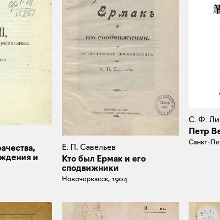
С. Ф. Л
Петр В
Санкт-Пе
Е. П. Савельев
рачества,
ждения и
Кто был Ермак и его
сподвижники
Новочеркасск, 1904