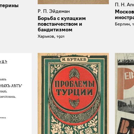
П. Н. А
атерины
Р. П. Эйдеман
Москов
иностра
Борьба с кулацким
повстанчеством и
Берлин, 
бандитизмом
Харьков, 1921