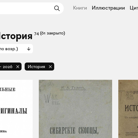
Книги
Иллюстрации
Ци
История
74
(61 закрыто)
по возр.)
-
2026
История