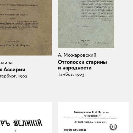
А. Можаровский
Отголоски старины
гозина
и народности
я Ассирии
Тамбов, 1903
тербург, 1902