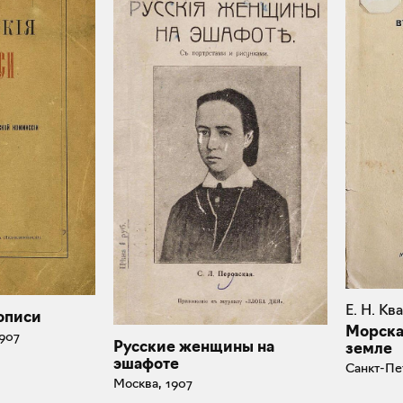
Е. Н. К
описи
Морска
907
Русские женщины на
земле
эшафоте
Санкт-Пе
Москва, 1907