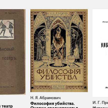
Н. Я. Абрамович
И. Г. П
Философия убийства.
 театр