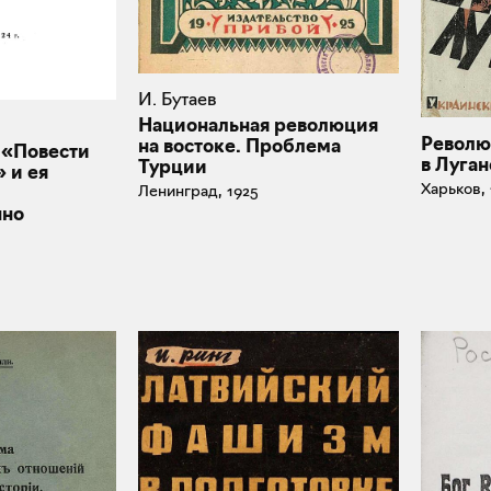
И. Бутаев
Национальная революция
Револю
на востоке. Проблема
 «Повести
в Луган
Турции
 и ея
Харьков, 
Ленинград, 1925
нно