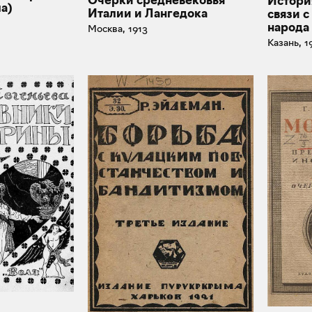
Очерки средневековья
История
а)
Италии и Лангедока
связи с
народа
Москва, 1913
Казань, 1