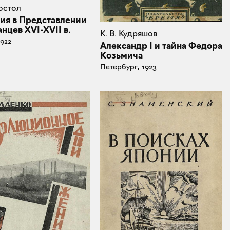
постол
ия в Представлении
нцев XVI-XVII в.
К. В. Кудряшов
1922
Александр I и тайна Федора
Козьмича
Петербург, 1923