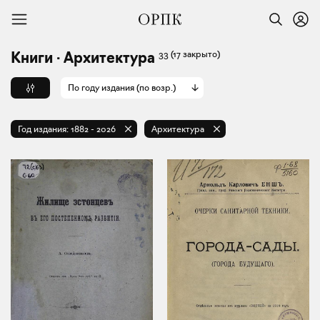
33
(17 закрыто)
Книги · Архитектура
По году издания (по возр.)
Год издания:
1882
-
2026
Архитектура