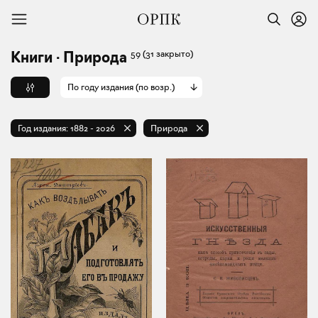
59
(31 закрыто)
Книги · Природа
По году издания (по возр.)
Год издания:
1882
-
2026
Природа