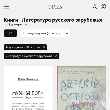
Книги · Литература русского зарубежья
38
(23 закрыто)
По году издания (по возр.)
Год издания:
1882
-
2026
Литература русского зарубежья