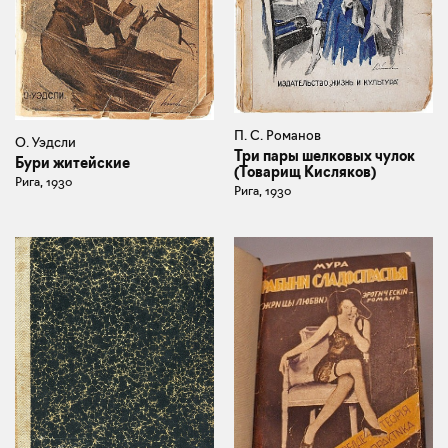
П. С. Романов
О. Уэдсли
Три пары шелковых чулок
Бури житейские
(Товарищ Кисляков)
Рига, 1930
Рига, 1930