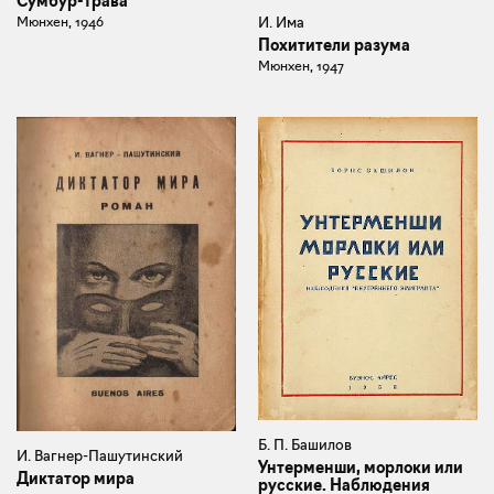
Сумбур-трава
И. Има
Мюнхен, 1946
Похитители разума
Мюнхен, 1947
Б. П. Башилов
И. Вагнер-Пашутинский
Унтерменши, морлоки или
Диктатор мира
русские. Наблюдения