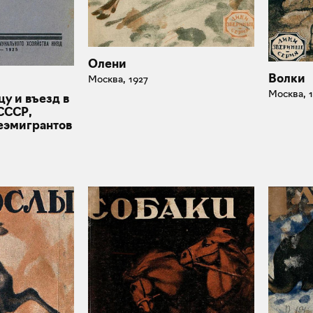
Олени
Волки
Москва, 1927
Москва, 
цу и въезд в
СССР,
еэмигрантов