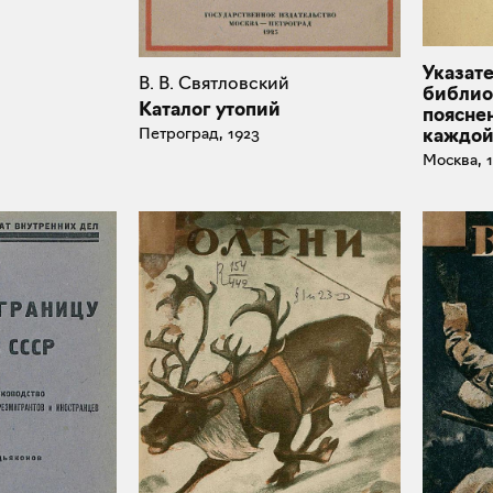
Указате
В. В. Святловский
библио
Каталог утопий
поясне
Петроград, 1923
каждой
Москва, 