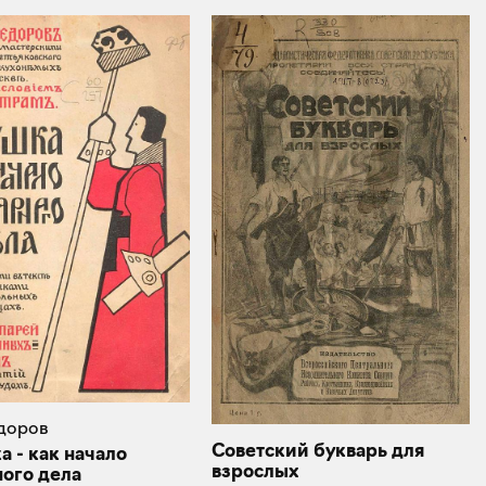
едоров
Советский букварь для
 - как начало
взрослых
ного дела