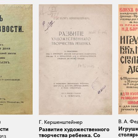
В. А. Ф
н
Г. Кершенштейнер
Игрушка
сти
Развитие художественного
столяр
творчества ребенка. Со
913