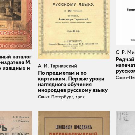
С. Р. М
ный каталог
Редчай
-издателя М.
напечат
А. И. Тарнавский
0 изящных и
русско
По предметам и по
Санкт-Пе
картинкам. Первые уроки
наглядного обучения
инородцев русскому языку
Санкт-Петербург, 1902