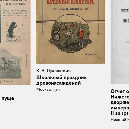
К. В. Лукашевич
Школьный праздник
древонасаждений
Москва, 1911
Отчет о
Нижего
а пуще
дворян
импера
II за 1
Нижний Н