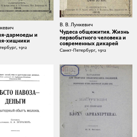
В. В. Лункевич
нкевич
Чудеса общежития. Жизнь
ия-дармоеды и
первобытного человека и
ия-хищники
современных дикарей
тербург, 1912
Санкт-Петербург, 1912