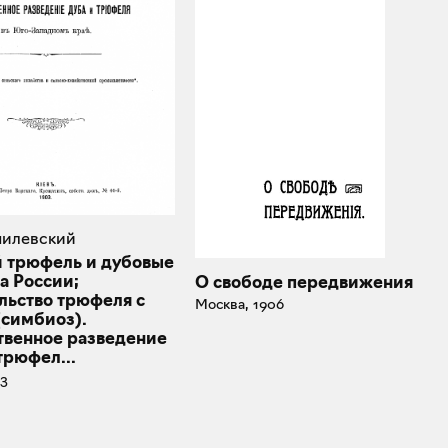
омилевский
 трюфель и дубовые
а России;
О свободе передвижения
льство трюфеля с
Москва, 1906
(симбиоз).
твенное разведение
трюфел...
03