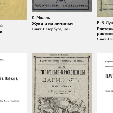
К. Мюлль
В. В. Лу
Жуки и их личинки
ий
Растен
Санкт-Петербург, 1911
а
растен
Санкт-Пе