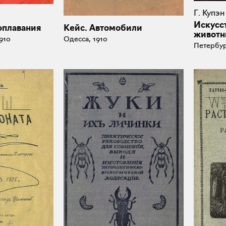
Г. Купэн
Искусст
оплавания
Кейс. Автомобили
животн
910
Одесса, 1910
Петербур