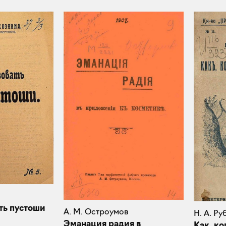
ть пустоши
А. М. Остроумов
Н. А. Ру
Эманация радия в
Как, ко