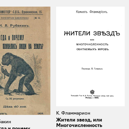
К. Фламмарион
Жители звезд, или
бакин
Многочисленность
гда и почему